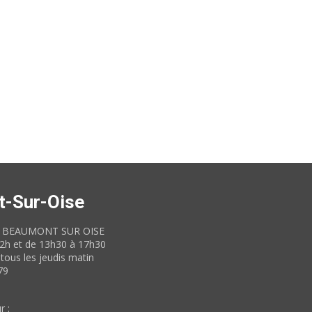
t-Sur-Oise
60 BEAUMONT SUR OISE
12h et de 13h30 à 17h30
tous les jeudis matin
79
r :