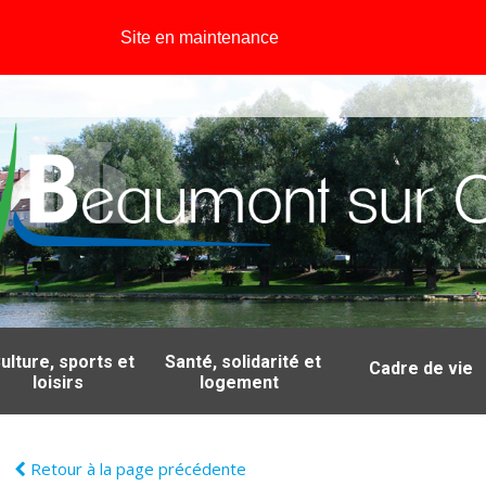
Site en maintenance
ulture, sports et
Santé, solidarité et
Cadre de vie
loisirs
logement
Retour à la page précédente