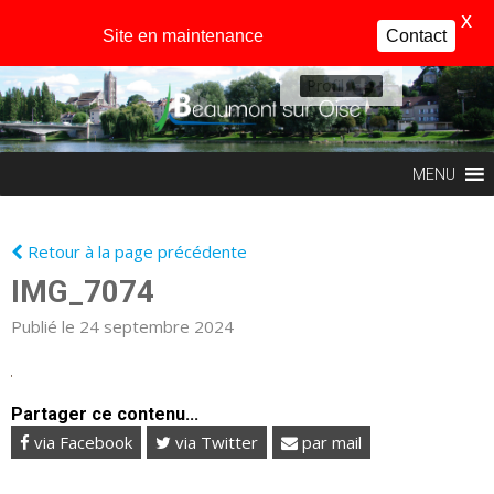
X
Site en maintenance
Contact
Profil
MENU
Retour à la page précédente
IMG_7074
Publié le 24 septembre 2024
Partager ce contenu...
via Facebook
via Twitter
par mail