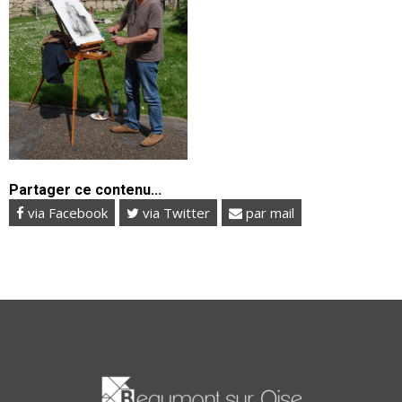
Partager ce contenu...
via Facebook
via Twitter
par mail