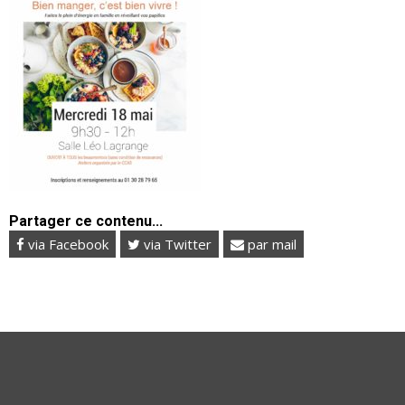
Partager ce contenu...
via Facebook
via Twitter
par mail