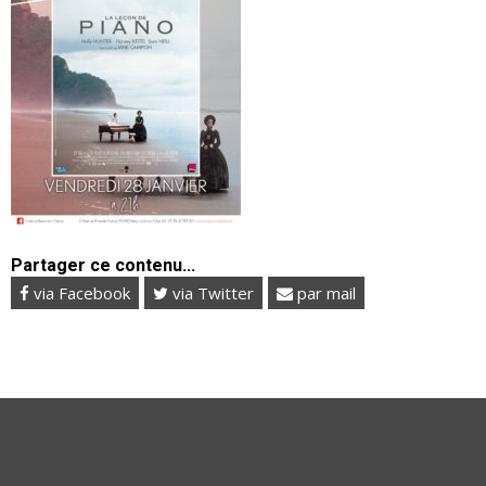
Partager ce contenu...
via Facebook
via Twitter
par mail