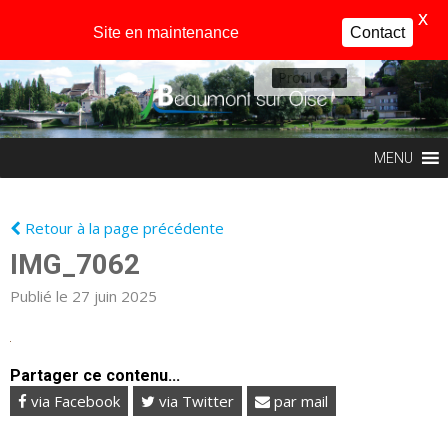
X
Site en maintenance
Contact
Profil
MENU
Retour à la page précédente
IMG_7062
Publié le 27 juin 2025
Partager ce contenu...
via Facebook
via Twitter
par mail