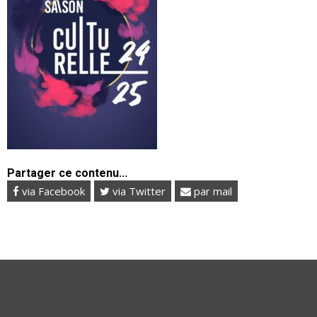
Partager ce contenu...
via Facebook
via Twitter
par mail