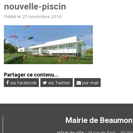
nouvelle-piscin
Publié le 25 novembre 2016
Partager ce contenu...
via Facebook
via Twitter
par mail
Mairie de Beaumon
Hôtel de ville :
29 rue de Paris – 952