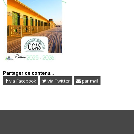
Partager ce contenu...
via Facebook
via Twitter
par mail