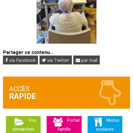
Partager ce contenu...
via Facebook
via Twitter
par mail
ACCÈS
Vos
Portail
Menus
démarches
famille
scolaires