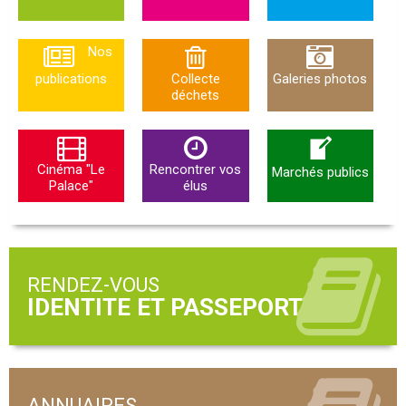
Nos
publications
Collecte
Galeries photos
déchets
Cinéma "Le
Rencontrer vos
Marchés publics
Palace"
élus
RENDEZ-VOUS
ANNUAIRES