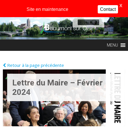
X
Site en maintenance
Contact
Profil
MENU
Retour à la page précédente
Lettre du Maire – Février
2024