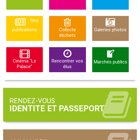
Nos
publications
Collecte
Galeries photos
déchets
Cinéma "Le
Rencontrer vos
Marchés publics
Palace"
élus
RENDEZ-VOUS