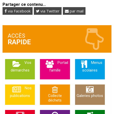
Partager ce contenu...
via Facebook
via Twitter
par mail
ACCÈS
Vos
Portail
Menus
démarches
famille
scolaires
Nos
publications
Collecte
Galeries photos
déchets