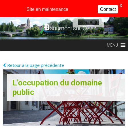
X
Site en maintenance
Contact
Profil
MENU
Retour à la page précédente
L’occupation du domaine
public