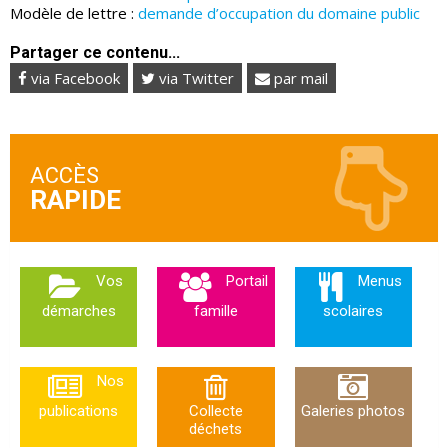
Modèle de lettre :
demande d’occupation du domaine public
Partager ce contenu...
via Facebook
via Twitter
par mail
ACCÈS
Vos
Portail
Menus
démarches
famille
scolaires
Nos
publications
Collecte
Galeries photos
déchets