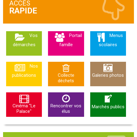
ACCÈS
Vos
Portail
Menus
démarches
famille
scolaires
Nos
publications
Collecte
Galeries photos
déchets
Cinéma "Le
Rencontrer vos
Marchés publics
Palace"
élus