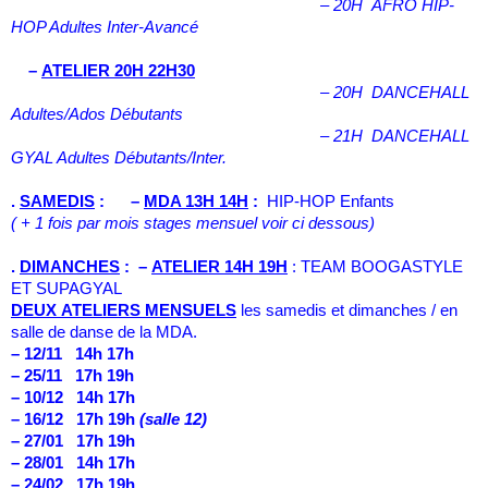
– 20H
AFRO HIP-
HOP Adultes Inter-Avancé
–
ATELIER 20H 22H30
– 20H
DANCEHALL
Adultes/Ados Débutants
– 21H
DANCEHALL
GYAL Adultes Débutants/Inter.
.
SAMEDIS
: –
MDA 13H 14H
:
HIP-HOP Enfants
( + 1 fois par mois stages mensuel voir ci dessous)
.
DIMANCHES
: –
ATELIER 14H 19H
: TEAM BOOGASTYLE
ET SUPAGYAL
DEUX ATELIERS MENSUELS
les samedis et dimanches / en
salle de danse de la MDA.
– 12/11 14h 17h
– 25/11 17h 19h
– 10/12 14h 17h
– 16/12 17h 19h
(salle 12)
– 27/01 17h 19h
– 28/01 14h 17h
– 24/02 17h 19h