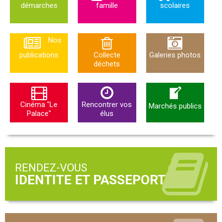
démarches
famille
scolaires
Nos
publications
Collecte
Galeries photos
déchets
Cinéma "Le
Rencontrer vos
Marchés publics
Palace"
élus
RENDEZ-VOUS