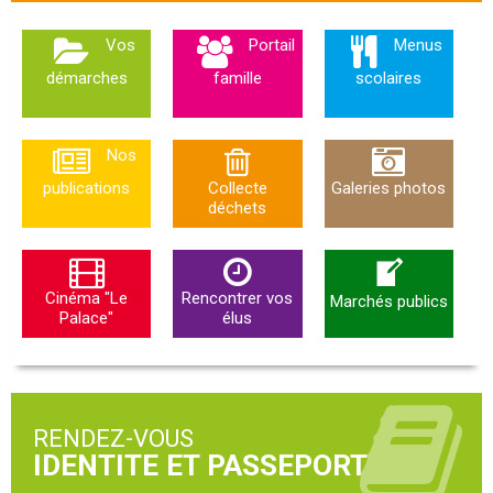
Vos
Portail
Menus
démarches
famille
scolaires
Nos
publications
Collecte
Galeries photos
déchets
Cinéma "Le
Rencontrer vos
Marchés publics
Palace"
élus
RENDEZ-VOUS