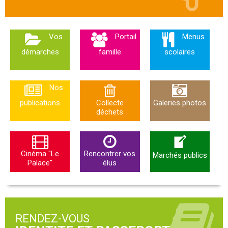
Vos
Portail
Menus
démarches
famille
scolaires
Nos
publications
Collecte
Galeries photos
déchets
Cinéma "Le
Rencontrer vos
Marchés publics
Palace"
élus
RENDEZ-VOUS