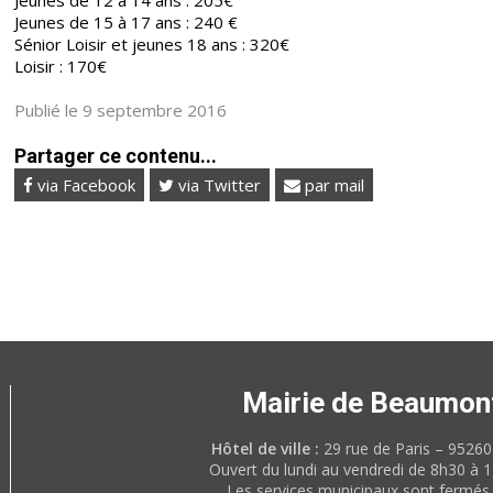
Jeunes de 12 à 14 ans : 205€
Jeunes de 15 à 17 ans : 240 €
Sénior Loisir et jeunes 18 ans : 320€
Loisir : 170€
Publié le 9 septembre 2016
Partager ce contenu...
via Facebook
via Twitter
par mail
Mairie de Beaumon
Hôtel de ville :
29 rue de Paris – 952
Ouvert du lundi au vendredi de 8h30 à 
Les services municipaux sont fermés 