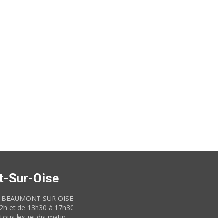
t-Sur-Oise
60 BEAUMONT SUR OISE
12h et de 13h30 à 17h30
tous les jeudis matin