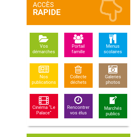
ACCÈS
Vos
Portail
Menus
démarches
famille
scolaires
Nos
Collecte
Galeries
publications
déchets
photos
Cinéma "Le
Rencontrer
Marchés
Palace"
vos élus
publics