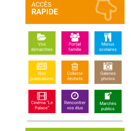
ACCÈS
Vos
Portail
Menus
démarches
famille
scolaires
Nos
Collecte
Galeries
publications
déchets
photos
Cinéma "Le
Rencontrer
Marchés
Palace"
vos élus
publics