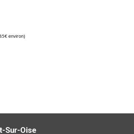
85€ environ)
t-Sur-Oise