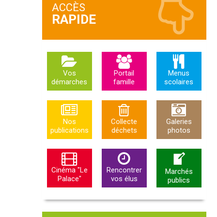
ACCÈS
Vos
Portail
Menus
démarches
famille
scolaires
Nos
Collecte
Galeries
publications
déchets
photos
Cinéma "Le
Rencontrer
Marchés
Palace"
vos élus
publics