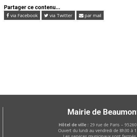
Partager ce contenu...
via Facebook
via Twitter
par mail
Mairie de Beaumon
Hôtel de ville :
29 rue de Paris – 952
Ouvert du lundi au vendredi de 8h30 à 
Les services municipaux sont fermés 