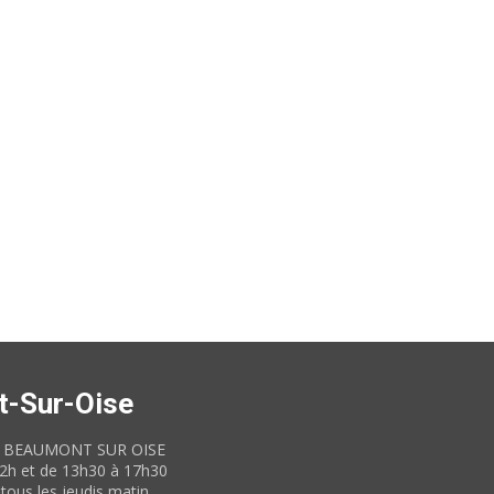
t-Sur-Oise
60 BEAUMONT SUR OISE
12h et de 13h30 à 17h30
tous les jeudis matin