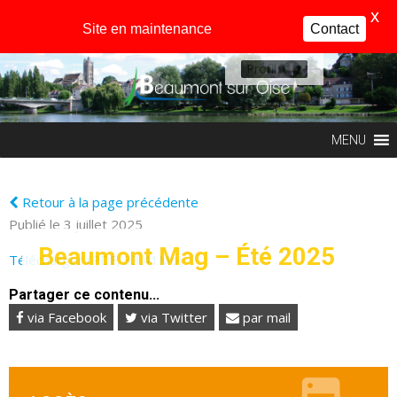
X
Site en maintenance
Contact
Profil
MENU
Retour à la page précédente
Publié le 3 juillet 2025
Beaumont Mag – Été 2025
Télécharger (PDF, 33.41Mo)
Partager ce contenu...
via Facebook
via Twitter
par mail