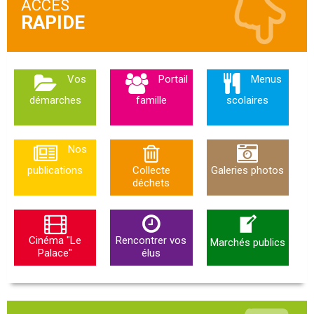
ACCÈS
Vos
Portail
Menus
démarches
famille
scolaires
Nos
publications
Collecte
Galeries photos
déchets
Cinéma "Le
Rencontrer vos
Marchés publics
Palace"
élus