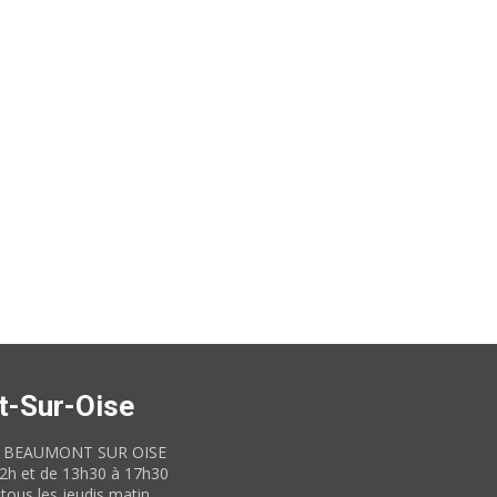
t-Sur-Oise
60 BEAUMONT SUR OISE
12h et de 13h30 à 17h30
tous les jeudis matin