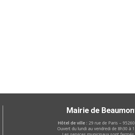
Mairie de Beaumon
Hôtel de ville :
29 rue de Paris – 952
Ouvert du lundi au vendredi de 8h30 à 
Les services municipaux sont fermés 