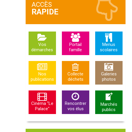
ACCÈS
Vos
Portail
Menus
démarches
famille
scolaires
Nos
Collecte
Galeries
publications
déchets
photos
Cinéma "Le
Rencontrer
Marchés
Palace"
vos élus
publics