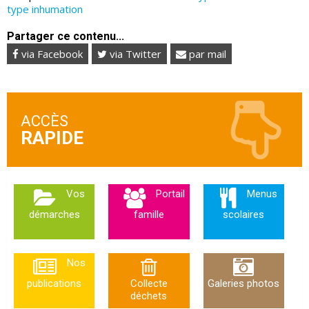
type inhumation
Partager ce contenu...
via Facebook
via Twitter
par mail
ACCÈS
Vos
Portail
Menus
démarches
famille
scolaires
Nos
publications
Collecte
Galeries photos
déchets