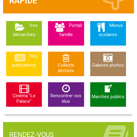
Vos
Portail
Menus
démarches
famille
scolaires
Nos
publications
Collecte
Galeries photos
déchets
Cinéma "Le
Rencontrer vos
Marchés publics
Palace"
élus
RENDEZ-VOUS