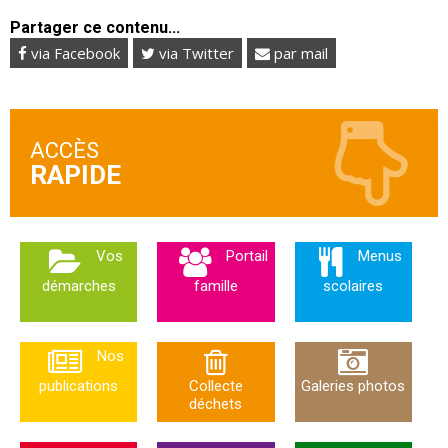
Partager ce contenu...
via Facebook
via Twitter
par mail
ACCÈS
Vos
Portail
Menus
démarches
famille
scolaires
Nos
publications
Collecte
Galeries photos
déchets