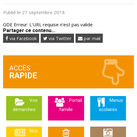
Publié le 27 septembre 2018
GDE Erreur: L'URL requise n'est pas valide
Partager ce contenu...
via Facebook
via Twitter
par mail
ACCÈS
Vos
Portail
Menus
démarches
famille
scolaires
Nos