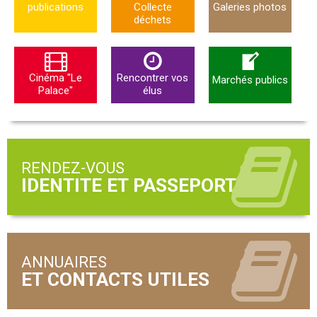
publications
Collecte
Galeries photos
déchets
Cinéma "Le
Rencontrer vos
Marchés publics
Palace"
élus
RENDEZ-VOUS
ANNUAIRES