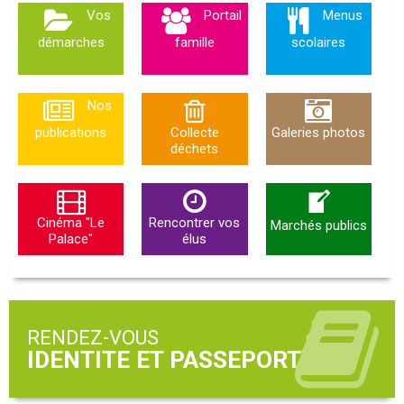
Vos
Portail
Menus
démarches
famille
scolaires
Nos
publications
Collecte
Galeries photos
déchets
Cinéma "Le
Rencontrer vos
Marchés publics
Palace"
élus
RENDEZ-VOUS