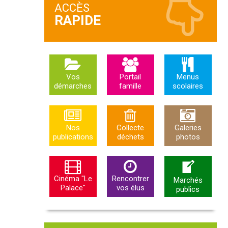
ACCÈS
Vos
Portail
Menus
démarches
famille
scolaires
Nos
Collecte
Galeries
publications
déchets
photos
Cinéma "Le
Rencontrer
Marchés
Palace"
vos élus
publics