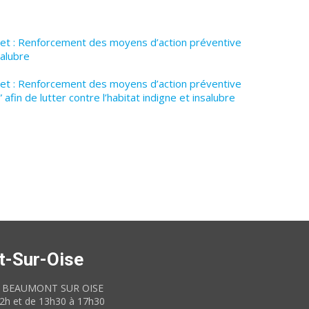
bjet : Renforcement des moyens d’action préventive
salubre
bjet : Renforcement des moyens d’action préventive
afin de lutter contre l’habitat indigne et insalubre
t-Sur-Oise
60 BEAUMONT SUR OISE
12h et de 13h30 à 17h30