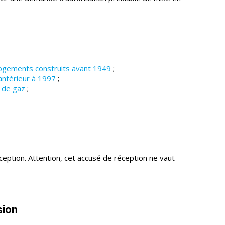
 logements construits avant 1949
;
antérieur à 1997
;
t de gaz
;
ception. Attention, cet accusé de réception ne vaut
sion