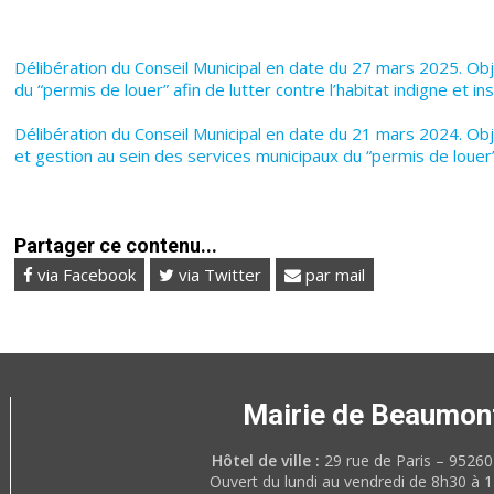
Délibération du Conseil Municipal en date du 27 mars 2025. O
du “permis de louer” afin de lutter contre l’habitat indigne et in
Délibération du Conseil Municipal en date du 21 mars 2024. O
et gestion au sein des services municipaux du “permis de louer” 
Partager ce contenu...
via Facebook
via Twitter
par mail
Mairie de Beaumon
Hôtel de ville :
29 rue de Paris – 952
Ouvert du lundi au vendredi de 8h30 à 