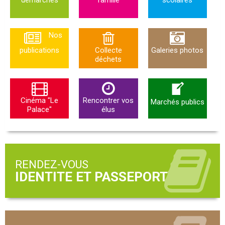
Nos
publications
Collecte
Galeries photos
déchets
Cinéma "Le
Rencontrer vos
Marchés publics
Palace"
élus
RENDEZ-VOUS