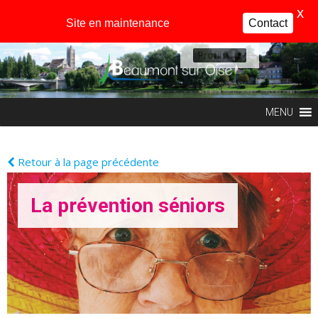
X
Site en maintenance
Contact
Profil
MENU
Retour à la page précédente
La prévention séniors