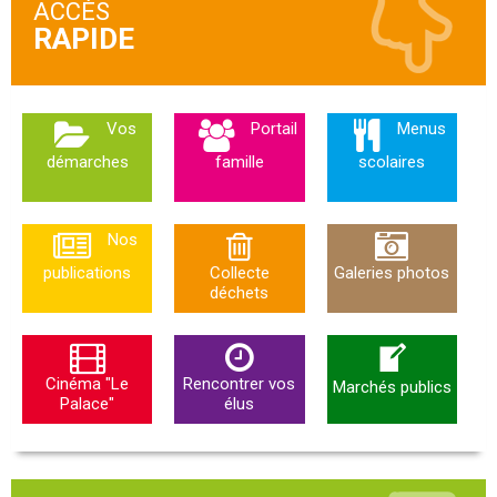
ACCÈS
Vos
Portail
Menus
démarches
famille
scolaires
Nos
publications
Collecte
Galeries photos
déchets
Cinéma "Le
Rencontrer vos
Marchés publics
Palace"
élus