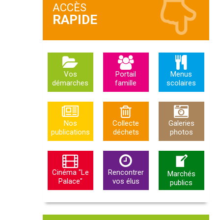
ACCÈS
Vos
Portail
Menus
démarches
famille
scolaires
Nos
Collecte
Galeries
publications
déchets
photos
Cinéma "Le
Rencontrer
Marchés
Palace"
vos élus
publics