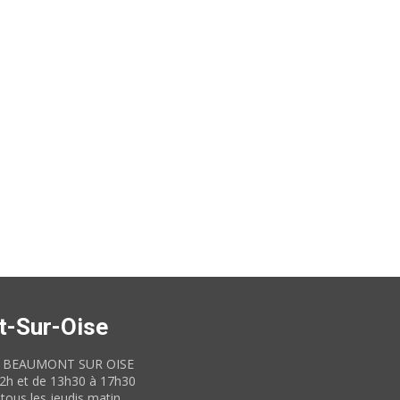
t-Sur-Oise
60 BEAUMONT SUR OISE
12h et de 13h30 à 17h30
tous les jeudis matin