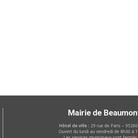
Mairie de Beaumon
Hôtel de ville :
29 rue de Paris – 952
Ouvert du lundi au vendredi de 8h30 à 
Les services municipaux sont fermés 