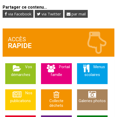
Partager ce contenu...
via Facebook
via Twitter
par mail
ACCÈS
Vos
Portail
Menus
démarches
famille
scolaires
Nos
publications
Collecte
Galeries photos
déchets