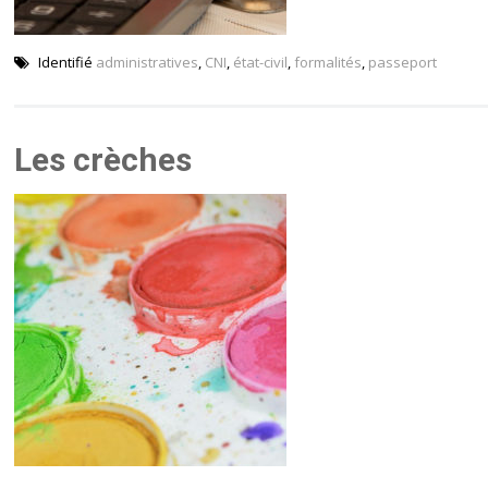
Identifié
administratives
,
CNI
,
état-civil
,
formalités
,
passeport
Les crèches