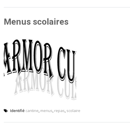
Menus scolaires
Identifié
cantine
,
menus
,
repas
,
scolaire