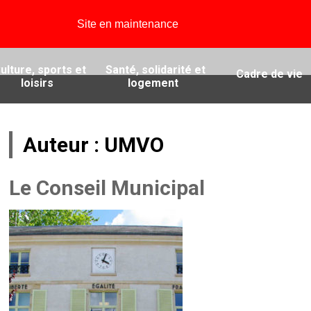
Site en maintenance
ulture, sports et
Santé, solidarité et
Cadre de vie
loisirs
logement
Auteur :
UMVO
Le Conseil Municipal