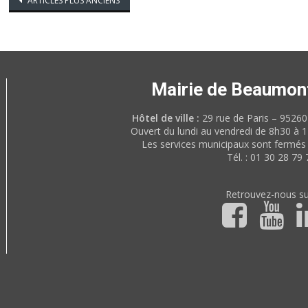
Navigation
ARTICLES PLUS ANCIENS
des
articles
Mairie de Beaumon
Hôtel de ville :
29 rue de Paris – 952
Ouvert du lundi au vendredi de 8h30 à 
Les services municipaux sont fermés 
Tél. : 01 30 28 79 
Retrouvez-nous su