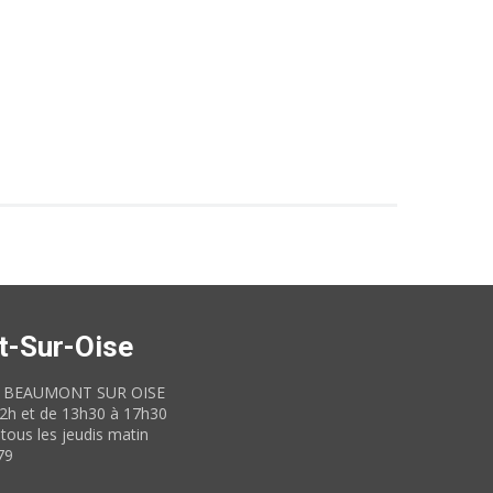
t-Sur-Oise
60 BEAUMONT SUR OISE
12h et de 13h30 à 17h30
tous les jeudis matin
79