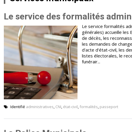
Le service des formalités adminis
Le service formalités admi
générales) accueille les
de décès, les reconnaiss
les demandes de change
d'acte d'état-civil, les d
listes électorales, le r
funérair...
Identifié
administratives
,
CNI
,
état-civil
,
formalités
,
passeport